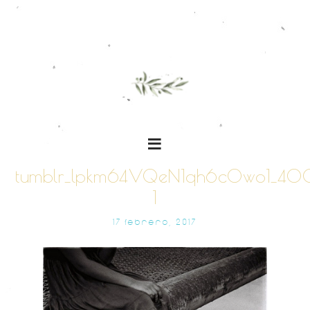
tumblr_lpkm64VQeN1qh6c0wo1_40
1
17 FEBRERO, 2017