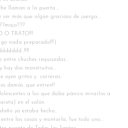
che llaman a la puerta….
e ser más que algún gracioso de juerga….
??majo???
 O TRATO!!!
ngo nada preparado!!!)
ddddddd…!!!!
 entre chuches requisadas…
y hay dos monstruitos…
se oyen gritos y carreras.
los demás…que entren!!
olescentes a los que daba pánico mirarlos a
areta) en el salón.
 daño ya estaba hecho…
entre las cosas y montarla, fue todo uno…