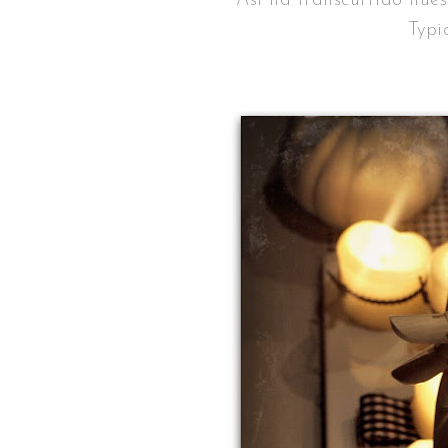
Así ha transcurrido nues
Typi