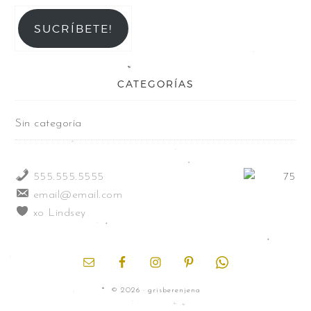
SUCRÍBETE!
CATEGORÍAS
Sin categoría
555.555.5555
email@email.com
xo Lindsey
© 2026 · grisberenjena