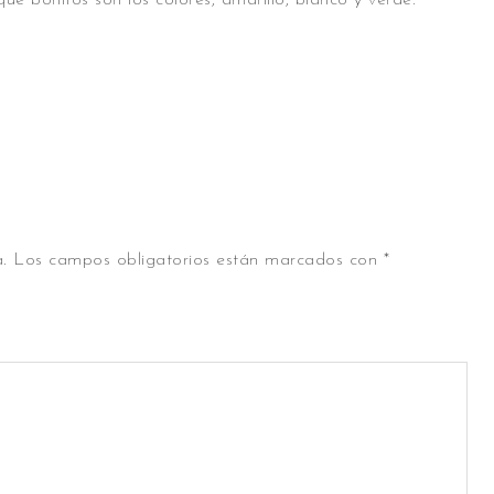
e bonitos son los colores, amarillo, blanco y verde.
.
Los campos obligatorios están marcados con
*