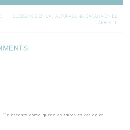
OS
QUEDAMOS EN LAS ALTURAS.UNA CABAÑA EN EL
ÁRBOL.
MMENTS
r. Me encanta cómo queda en tarros en vez de en