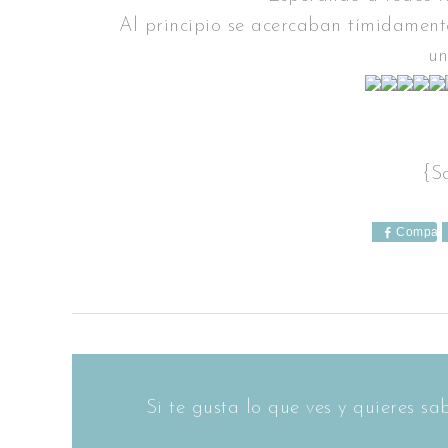
Al principio se acercaban tímidament
un
{Sa
Compart
Si te gusta lo que ves y quieres 