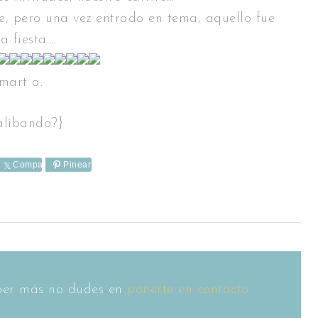
e, pero una vez entrado en tema, aquello fue
a fiesta….
mart a.
libando?}
e
Comparte
Pinear
saber más no dudes en
ponerte en contacto