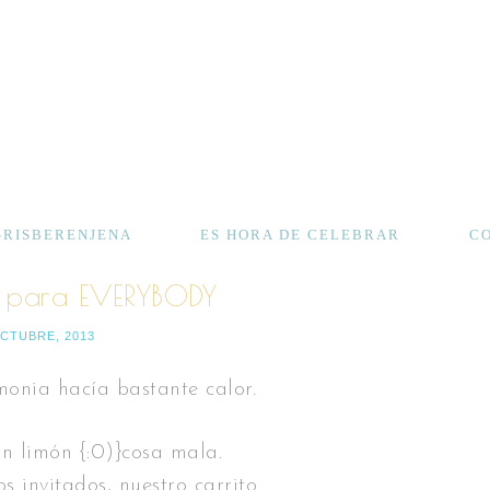
GRISBERENJENA
ES HORA DE CELEBRAR
C
para EVERYBODY
OCTUBRE, 2013
monia hacía bastante calor.
n limón {:0)}cosa mala.
 invitados, nuestro carrito…