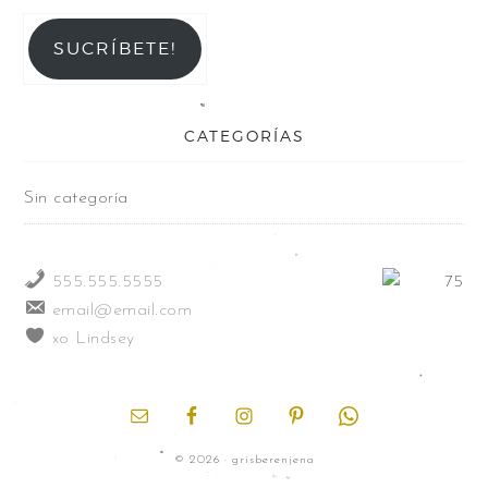
SUCRÍBETE!
CATEGORÍAS
Sin categoría
555.555.5555
email@email.com
xo Lindsey
© 2026 · grisberenjena