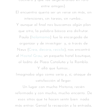
cocinero y que fue degenerando en foro
entre amigas}.
El encuentro quería ser un verse sin más, sin
intenciones, sin tareas, sin rumbo…
Y aunque al final nos buscamos algún plan
que otro, la palabra básica era disfrutar.
Paula {
holamama
} fue la encargada de
organizar y de investigar y, a través de
Neus {
Crea, decora, recicla
}, nos encontró
el
Hostal Grau
, un pequeño hotel boutique,
al ladito de Plaza Cataluña y la Rambla.
Y allá que fuimos…
Imaginaba algo como sería y, sí, ataque de
satisfacción al llegar.
Un lugar con mucha Historia, recién
reformado y con mucho, mucho encanto. De
esos sitios que te hacen sentir bien nada
más entrar. Genial la recepción y la entrada,