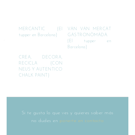
MERCANTIC {El
VAN VAN MERCAT
tupper en Barcelona}
GASTRONÒMADA.
{El tupper en
Barcelona}
CREA, DECORA,
RECICLA {CON
NEUS Y AUTENTICO
CHALK PAINT}
Si te gusta lo que ves y quieres saber más
no dudes en
ponerte en contacto