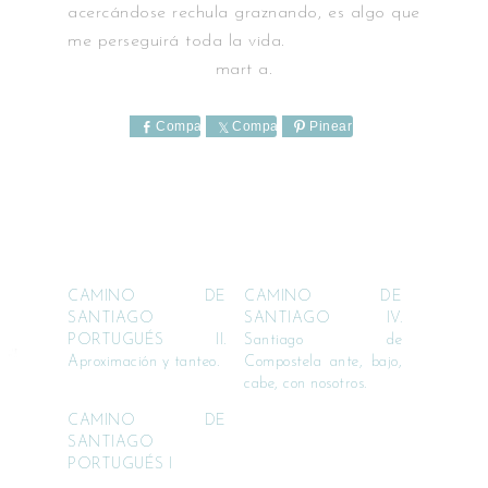
acercándose rechula graznando, es algo que
me perseguirá toda la vida.
mart a.
Comparte
Comparte
Pinear
CAMINO DE
CAMINO DE
SANTIAGO
SANTIAGO IV.
PORTUGUÉS II.
Santiago de
Aproximación y tanteo.
Compostela ante, bajo,
cabe, con nosotros.
CAMINO DE
SANTIAGO
PORTUGUÉS I