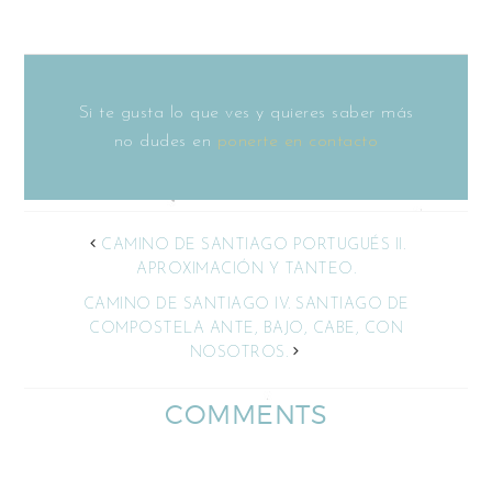
Si te gusta lo que ves y quieres saber más
no dudes en
ponerte en contacto
CAMINO DE SANTIAGO PORTUGUÉS II.
APROXIMACIÓN Y TANTEO.
CAMINO DE SANTIAGO IV. SANTIAGO DE
COMPOSTELA ANTE, BAJO, CABE, CON
NOSOTROS.
COMMENTS