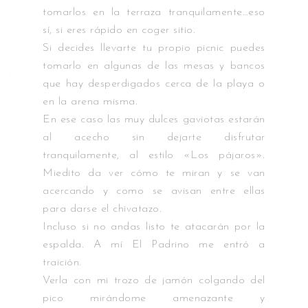
tomarlos en la terraza tranquilamente…eso
sí, si eres rápido en coger sitio.
Si decides llevarte tu propio picnic puedes
tomarlo en algunas de las mesas y bancos
que hay desperdigados cerca de la playa o
en la arena misma.
En ese caso las muy dulces gaviotas estarán
al acecho sin dejarte disfrutar
tranquilamente, al estilo «Los pájaros».
Miedito da ver cómo te miran y se van
acercando y como se avisan entre ellas
para darse el chivatazo.
Incluso si no andas listo te atacarán por la
espalda. A mí El Padrino me entró a
traición.
Verla con mi trozo de jamón colgando del
pico mirándome amenazante y