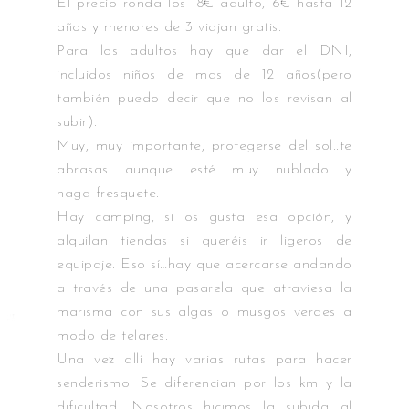
El precio ronda los 18€ adulto, 6€ hasta 12
años y menores de 3 viajan gratis.
Para los adultos hay que dar el DNI,
incluidos niños de mas de 12 años(pero
también puedo decir que no los revisan al
subir).
Muy, muy importante, protegerse del sol..te
abrasas aunque esté muy nublado y
haga fresquete.
Hay camping, si os gusta esa opción, y
alquilan tiendas si queréis ir ligeros de
equipaje. Eso sí…hay que acercarse andando
a través de una pasarela que atraviesa la
marisma con sus algas o musgos verdes a
modo de telares.
Una vez allí hay varias rutas para hacer
senderismo. Se diferencian por los km y la
dificultad. Nosotros hicimos la subida al