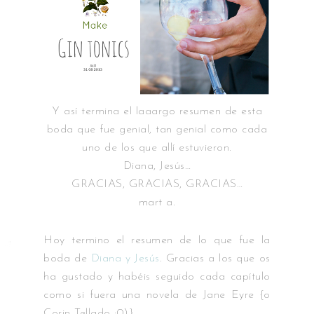
Y así termina el laaargo resumen de esta
boda que fue genial, tan genial como cada
uno de los que allí estuvieron.
Diana, Jesús…
GRACIAS, GRACIAS, GRACIAS…
mart a.
Hoy termino el resumen de lo que fue la
boda de
Diana y Jesús
. Gracias a los que os
ha gustado y habéis seguido cada capítulo
como si fuera una novela de Jane Eyre {o
Corin Tellado :0)}