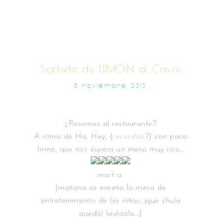
Sorbete de LIMÓN al Cava.
6 NOVIEMBRE, 2013
¿Pasamos al restaurante?
A ritmo de Ho, Hey, {
recordáis
?} con paso
firme, que nos espera un menú muy rico…
mart a.
{mañana os enseño la mesa de
entretenimiento de los niños, ¡que chula
quedó! laalaala…}