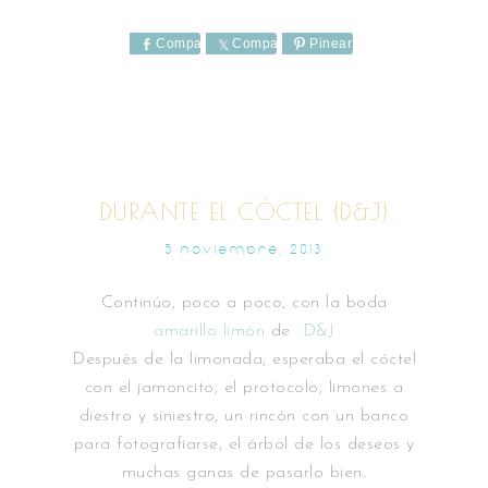
Comparte
Comparte
Pinear
DURANTE EL CÓCTEL {D&J}
5 NOVIEMBRE, 2013
Continúo, poco a poco, con la boda
amarillo limón
de
D&J
Después de la limonada, esperaba el cóctel
con el jamoncito, el protocolo, limones a
diestro y siniestro, un rincón con un banco
para fotografiarse, el árbol de los deseos y
muchas ganas de pasarlo bien.