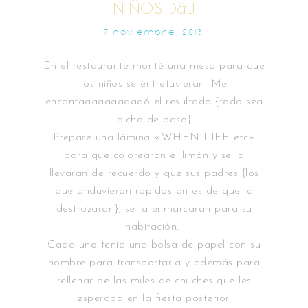
NIÑOS D&J
7 NOVIEMBRE, 2013
En el restaurante monté una mesa para que
los niños se entretuvieran. Me
encantaaaaaaaaaaó el resultado {todo sea
dicho de paso}
Preparé una lámina «WHEN LIFE etc»
para que colorearan el limón y se la
llevaran de recuerdo y que sus padres {los
que anduvieron rápidos antes de que la
destrozaran}, se la enmarcaran para su
habitación.
Cada uno tenía una bolsa de papel con su
nombre para transportarla y además para
rellenar de las miles de chuches que les
esperaba en la fiesta posterior.