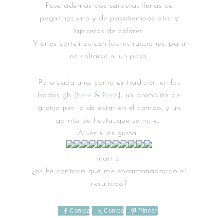
Puse además dos carpetas llenas de
pegatinas una y de pasatiempos otra y
lapiceros de colores.
Y unos cartelitos con las instrucciones, para
no saltarse ni un paso.
Para cada uno, como es tradición en las
bodas gb {
here
&
here
}, un animalito de
granja por lo de estar en el campo, y un
gorrito de fiesta…que se note.
A ver si os gusta…
mart a.
¿os he contado que me encantaaaaaaaó el
resultado?
Comparte
Comparte
Pinear