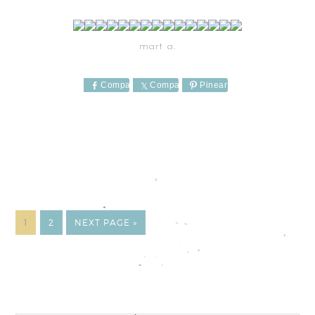
mart a.
Comparte
Comparte
Pinear
1
2
NEXT PAGE »