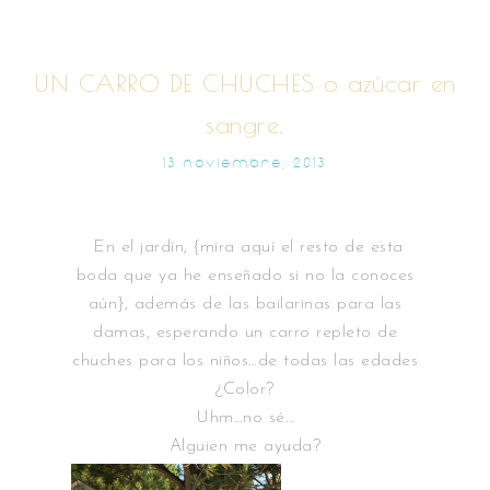
UN CARRO DE CHUCHES o azúcar en
sangre.
13 NOVIEMBRE, 2013
En el jardín, {mira aquí el resto de esta
boda que ya he enseñado si no la conoces
aún}, además de las bailarinas para las
damas, esperando un carro repleto de
chuches para los niños…de todas las edades
¿Color?
Uhm…no sé…
Alguien me ayuda?