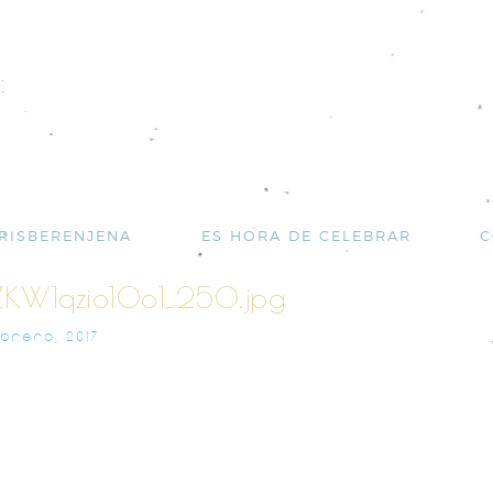
RISBERENJENA
ES HORA DE CELEBRAR
C
ZKW1qzio10o1_250.jpg
EBRERO, 2017