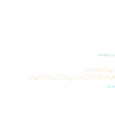
SOBRE 
urlhttp1.b
9w09Uu37X1gU_H21IYIYDI
17 