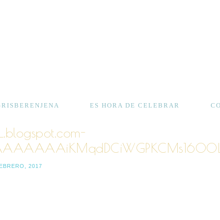
GRISBERENJENA
ES HORA DE CELEBRAR
C
p_.blogspot.com-
AAAAAAAAiKMqdDCiWGPKCMs1600LIB
FEBRERO, 2017