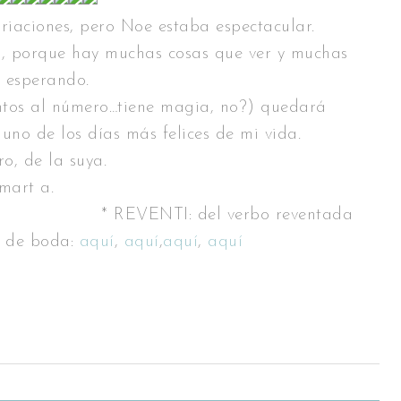
ariaciones, pero Noe estaba espectacular.
o, porque hay muchas cosas que ver y muchas
s esperando.
entos al número…tiene magia, no?) quedará
no de los días más felices de mi vida.
o, de la suya.
mart a.
* REVENTI: del verbo reventada
s de boda:
aquí
,
aquí
,
aquí
,
aquí