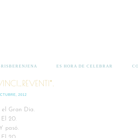
GRISBERENJENA
ES HORA DE CELEBRAR
C
VINCI…REVENTI*.
OCTUBRE, 2012
 el Gran Día.
El 20.
Y pasó.
El 20.