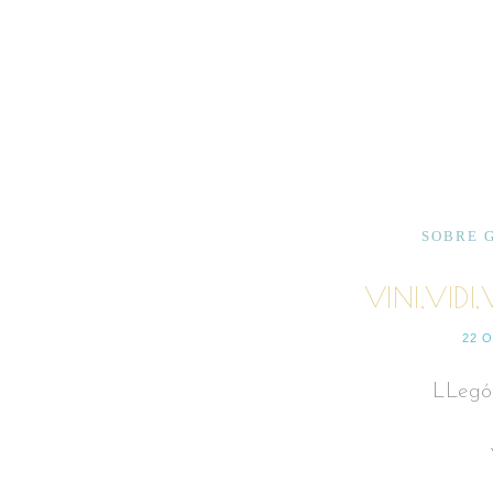
SOBRE 
VINI,VIDI,
22 
LLegó