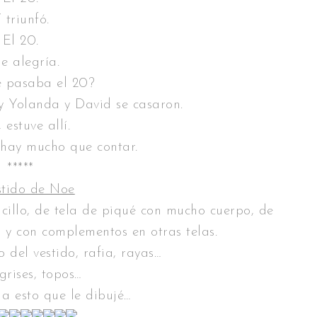
 triunfó.
El 20.
e alegría.
é pasaba el 20?
y Yolanda y David se casaron.
 estuve allí.
 hay mucho que contar.
*****
stido de Noe
cillo, de tela de piqué con mucho cuerpo, de
, y con complementos en otras telas.
 del vestido, rafia, rayas…
grises, topos…
a esto que le dibujé…