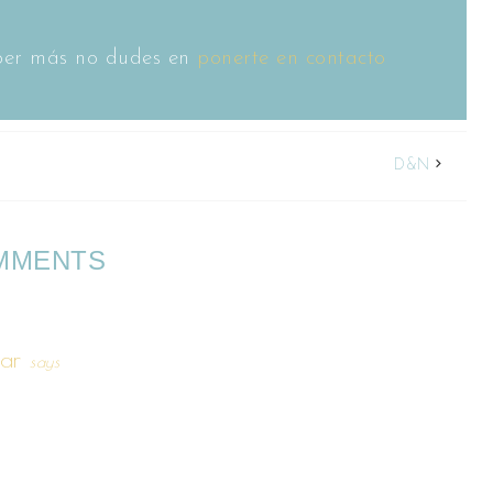
saber más no dudes en
ponerte en contacto
D&N
MMENTS
ar
says