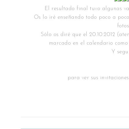
El resultado final tuvo algunas v
Os lo iré enseñando todo poco a poc
foto
Sólo os diré que el 20.10.2012 (at
marcado en el calendario como u
Y segur
para ver sus invitacione