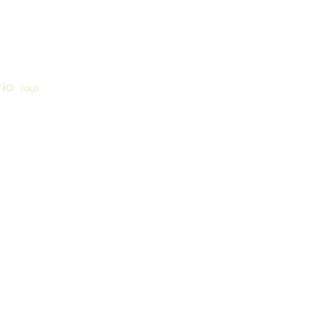
río
says