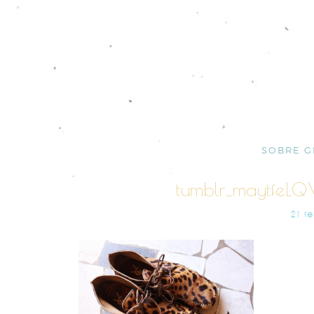
SOBRE G
tumblr_maytfeL
21 F