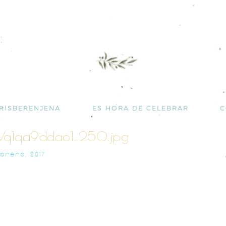
RISBERENJENA
ES HORA DE CELEBRAR
C
QVq1qa9ddao1_250.jpg
EBRERO, 2017