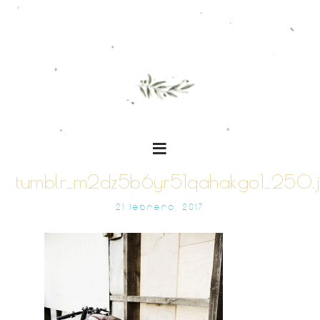
tumblr_m2dz5b6yr51qahakgo1_250.
21 FEBRERO, 2017