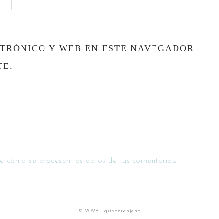
TRÓNICO Y WEB EN ESTE NAVEGADOR
TE.
e cómo se procesan los datos de tus comentarios.
© 2026 · grisberenjena