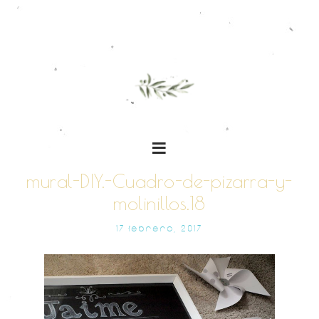
mural-DIY.-Cuadro-de-pizarra-y-
molinillos.18
17 FEBRERO, 2017