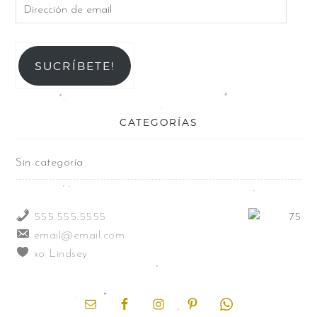
SUCRÍBETE!
CATEGORÍAS
Sin categoría
555.555.5555
email@email.com
xo Lindsey