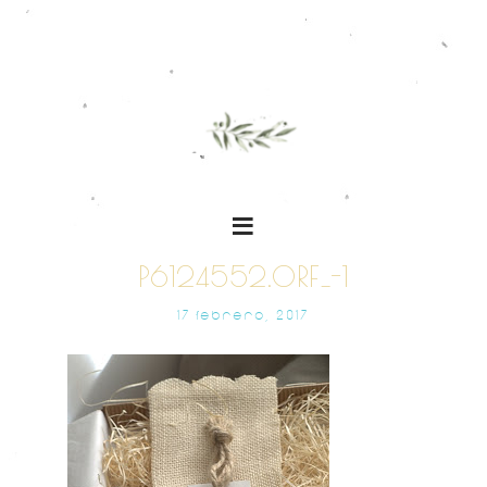
P6124552.ORF_-1
17 FEBRERO, 2017