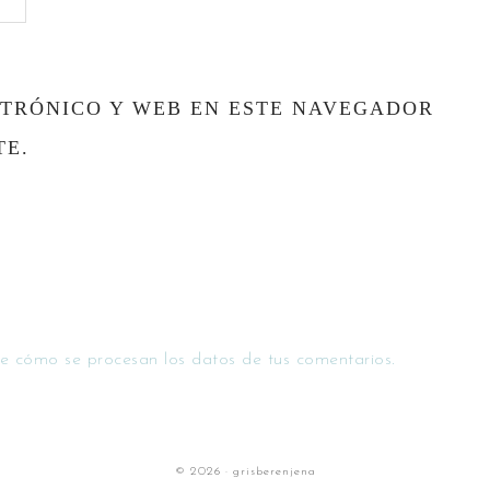
TRÓNICO Y WEB EN ESTE NAVEGADOR
TE.
e cómo se procesan los datos de tus comentarios.
© 2026 · grisberenjena