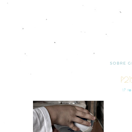
SOBRE G
P2
17 F