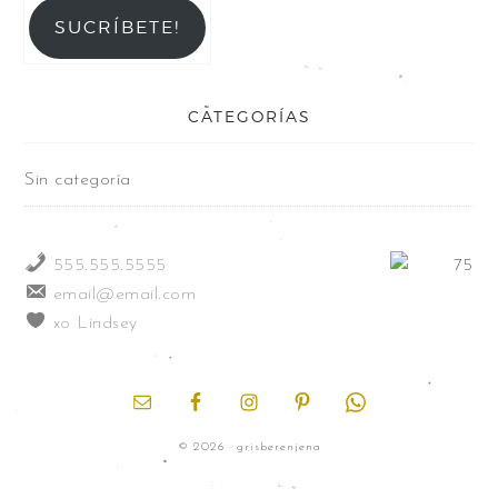
SUCRÍBETE!
CATEGORÍAS
Sin categoría
555.555.5555
email@email.com
xo Lindsey
© 2026 · grisberenjena