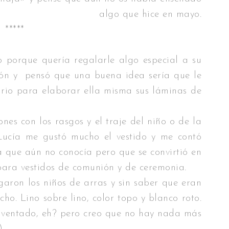
algo que hice en mayo.
*****
o porque quería regalarle algo especial a su
ón y pensó que una buena idea sería que le
rio para elaborar ella misma sus láminas de
ones con los rasgos y el traje del niño o de la
ucía me gustó mucho el vestido y me contó
a que aún no conocía pero que se convirtió en
para vestidos de comunión y de ceremonia.
aron los niños de arras y sin saber que eran
ho. Lino sobre lino, color topo y blanco roto.
á inventado, eh? pero creo que no hay nada más