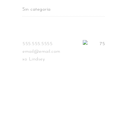
Sin categoría
555.555.5555
email@email.com
xo Lindsey