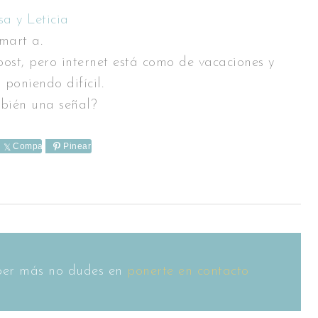
sa y Leticia
mart a.
post, pero internet está como de vacaciones y
 poniendo difícil.
bién una señal?
e
Comparte
Pinear
saber más no dudes en
ponerte en contacto