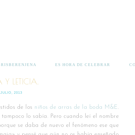
GRISBERENJENA
ES HORA DE CELEBRAR
C
 Y LETICIA.
 JULIO, 2013
stidos de los
niños de arras de la boda M
&
E
.
 tampoco lo sabía. Pero cuando leí el nombre
porque se daba de nuevo el fenómeno ese que
 maja» y pensé que aún no os había enseñado