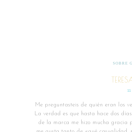
SOBRE 
TERESA
11
Me preguntasteis de quién eran los ve
La verdad es que hasta hace dos días
de la marca me hizo mucha gracia 
me gusta tanto de «qué casualidad,