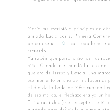
María me escribió a principios de añ
ahijada Lucía por su Primera Comuni
preparase un
Kit
con todo lo necesa
recuerdo.
Ya sabéis que personalizo las ilustraci
niña. Cuando me mandó la foto de L
que era de Teresa y Leticia, una marc
ese momento en una de mis favoritas 
El día de la boda de M&E cuando lleg
de esa marca, el flechazo era ya un hec
Estilo rusti-chic (ese concepto sí est