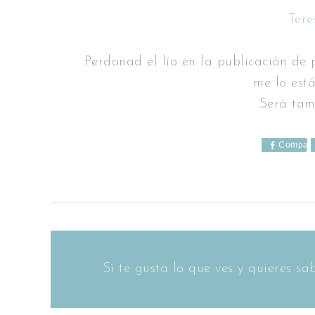
Tere
Perdonad el lío en la publicación de 
me lo está
Será tam
Compart
Si te gusta lo que ves y quieres 