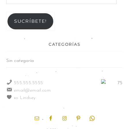
SUCRÍBETE!
CATEGORÍAS
Sin categoría
555.555.5555
email@email.com
xo Lindsey