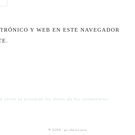
TRÓNICO Y WEB EN ESTE NAVEGADOR
TE.
e cómo se procesan los datos de tus comentarios.
© 2026 · grisberenjena