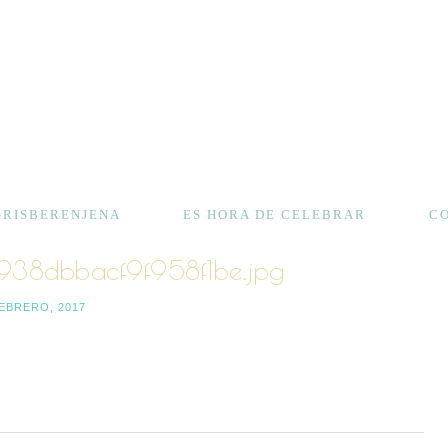
GRISBERENJENA
ES HORA DE CELEBRAR
C
38dbbacf9f958f1be.jpg
FEBRERO, 2017