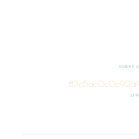
SOBRE 
83c5ac0c0c92af9
21 