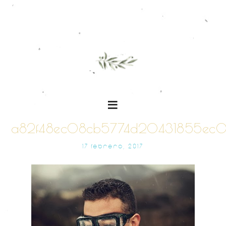
a82f48ec08cb5774d20431855ec0
17 FEBRERO, 2017