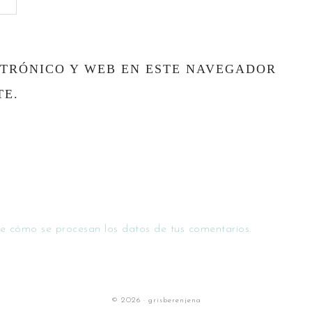
TRÓNICO Y WEB EN ESTE NAVEGADOR
TE.
e cómo se procesan los datos de tus comentarios.
© 2026 · grisberenjena