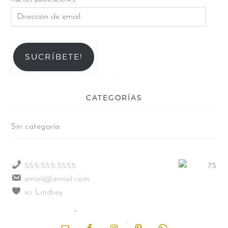
SUCRÍBETE!
CATEGORÍAS
Sin categoría
555.555.5555
email@email.com
xo Lindsey