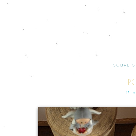
SOBRE G
PC
17 F