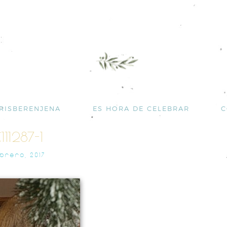
RISBERENJENA
ES HORA DE CELEBRAR
C
111287-1
EBRERO, 2017