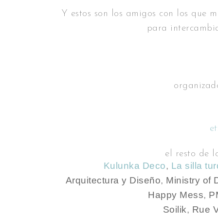
Y estos son los amigos con los que 
para intercambia
organiza
e
el resto de 
Kulunka Deco
,
La silla t
Arquitectura y Diseño
,
Ministry of
Happy Mess
,
P
Soilik
,
Rue V