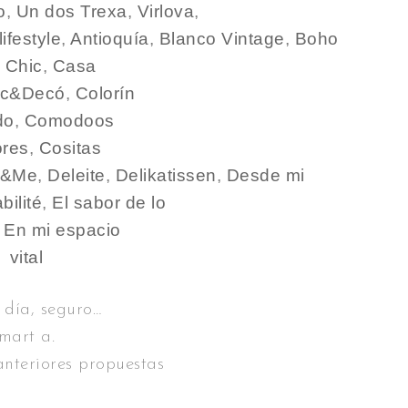
o
,
Un dos Trexa
,
Virlova
,
ifestyle
,
Antioquía
,
Blanco Vintage
,
Boho
 Chic
,
Casa
ic&Decó
,
Colorín
do
,
Comodoos
ores
,
Cositas
r&Me
,
Deleite
,
Delikatissen
,
Desde mi
bilité
,
El sabor de lo
,
En mi espacio
vital
 día, seguro…
mart a.
anteriores propuestas