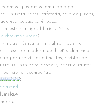
uedamos, quedamos tomando algo.
, un restaurante, cafetería, sala de juegos,
 ludoteca, copas, café, paz….
on nuestros amigos María y Nico,
sbichosymariposas
).
vintage, rústica, en fin, ultra moderna.
les, mesas de madera, de diseño, chimenea,
ra para servir los alimentos, revistas de
 cuero…se unen para acoger y hacer disfrutar.
o, por cierto, acompaña…
agasand
lumela,4
,
madrid