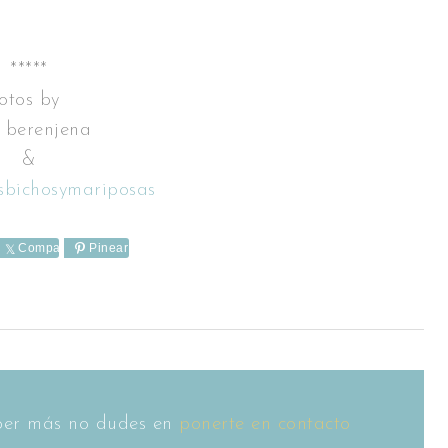
*****
fotos by
s berenjena
&
sbichosymariposas
e
Comparte
Pinear
saber más no dudes en
ponerte en contacto