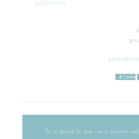
QUEDAMOS
gri
escarabajo
Compart
Si te gusta lo que ves y quieres 