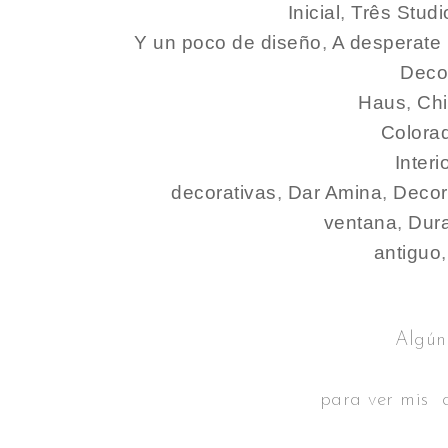
Inicial
,
Três Studi
Y un poco de diseño
,
A desperate l
Deco
Haus
,
Ch
Colora
Interi
decorativas
,
Dar Amina
,
Deco
ventana
,
Dura
antiguo
Algún
para ver mis 