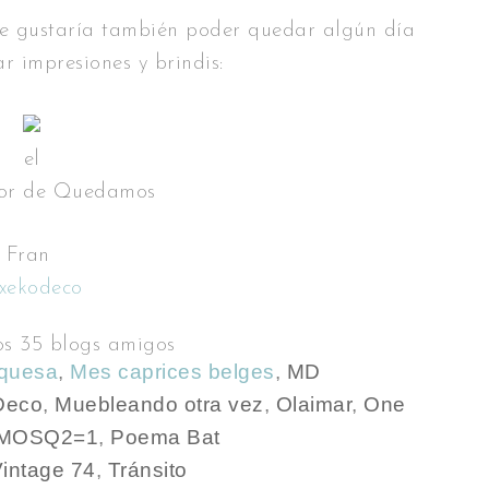
me gustaría también poder quedar algún día
r impresiones y brindis:
el
dor de Quedamos
Fran
txekodeco
los 35 blogs amigos
urquesa
,
Mes caprices belges
,
MD
 Deco
,
Muebleando otra vez
,
Olaimar
,
One
MOSQ2=1
,
Poema Bat
intage 74
,
Tránsito