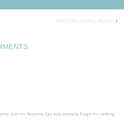
TORTITAS, CREPES, RIESGO
MMENTS
o eres mi favorita (yo esq siempre hago mi ranking