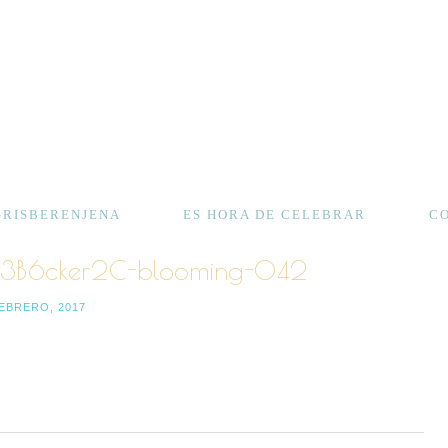
GRISBERENJENA
ES HORA DE CELEBRAR
C
C3B6cker2C-blooming-042
FEBRERO, 2017