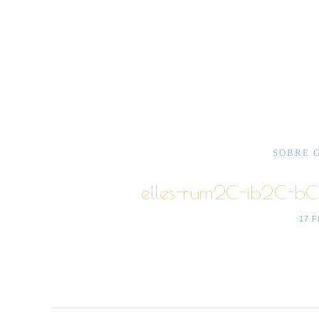
SOBRE 
elles-rum2C-ib2C-b
17 