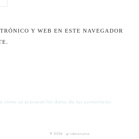
TRÓNICO Y WEB EN ESTE NAVEGADOR
TE.
e cómo se procesan los datos de tus comentarios.
© 2026 · grisberenjena