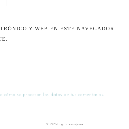
TRÓNICO Y WEB EN ESTE NAVEGADOR
TE.
e cómo se procesan los datos de tus comentarios.
© 2026 · grisberenjena