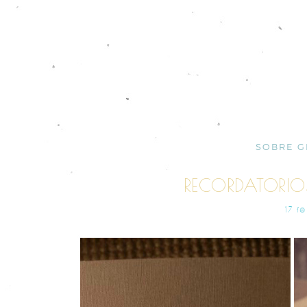
SOBRE G
RECORDATORI
17 F