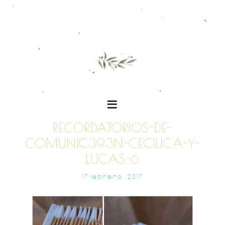
RECORDATORIOS-DE-
COMUNIC393N-CECILICA-Y-
LUCAS-6
17 FEBRERO, 2017