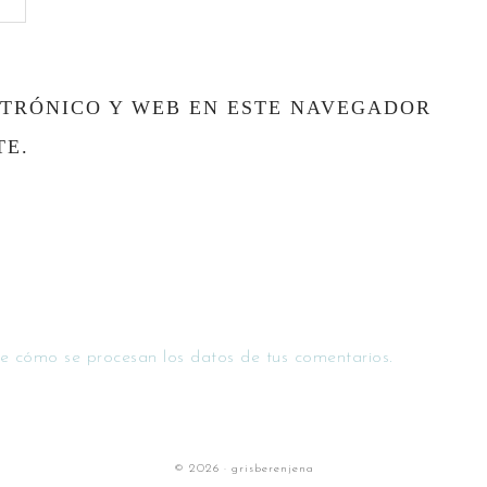
TRÓNICO Y WEB EN ESTE NAVEGADOR
TE.
e cómo se procesan los datos de tus comentarios.
© 2026 · grisberenjena