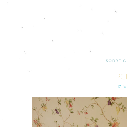
SOBRE G
PC
17 F