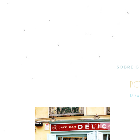
SOBRE G
PC
17 F