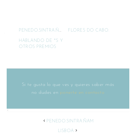
PENEDO.SINTRA.ÑAM
FLORES DO CABO.
HABLANDO DE *S Y
OTROS PREMIOS
Si te gusta lo que ves y quieres saber más
no dudes en
ponerte en contacto
PENEDO.SINTRA.ÑAM
LISBOA