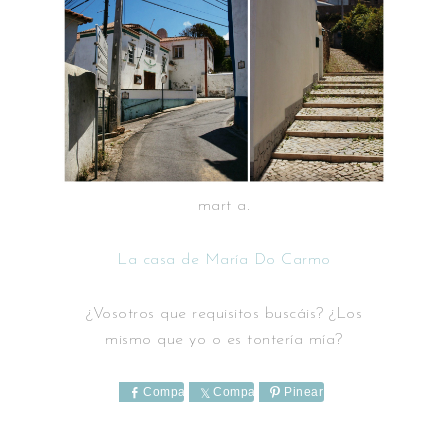
mart a.
La casa de María Do Carmo
¿Vosotros que requisitos buscáis? ¿Los
mismo que yo o es tontería mía?
Comparte
Comparte
Pinear