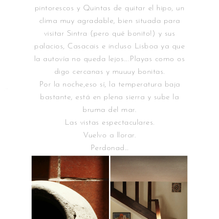
pintorescos y Quintas de quitar el hipo, un
clima muy agradable, bien situada para
visitar Sintra (pero qué bonito!) y sus
palacios, Casacais e incluso Lisboa ya que
la autovía no queda lejos….Playas como os
digo cercanas y muuuy bonitas.
Por la noche,eso sí, la temperatura baja
bastante, está en plena sierra y sube la
bruma del mar.
Las vistas espectaculares.
Vuelvo a llorar.
Perdonad…