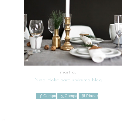
mart a.
Nina Holst para stylizimo blog
Comparte
Comparte
Pinear