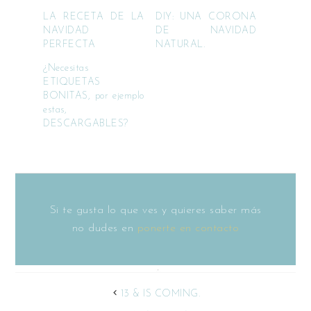
LA RECETA DE LA
DIY: UNA CORONA
NAVIDAD
DE NAVIDAD
PERFECTA
NATURAL.
¿Necesitas
ETIQUETAS
BONITAS, por ejemplo
estas,
DESCARGABLES?
Si te gusta lo que ves y quieres saber más
no dudes en
ponerte en contacto
13 & IS COMING.