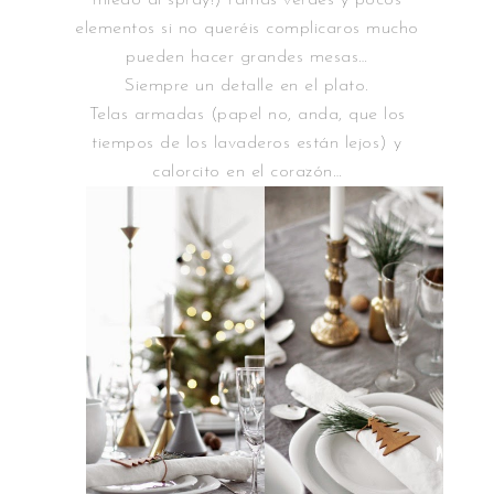
miedo al spray!) ramas verdes y pocos
elementos si no queréis complicaros mucho
pueden hacer grandes mesas…
Siempre un detalle en el plato.
Telas armadas (papel no, anda, que los
tiempos de los lavaderos están lejos) y
calorcito en el corazón…