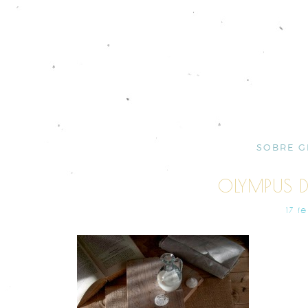
SOBRE G
OLYMPUS D
17 F