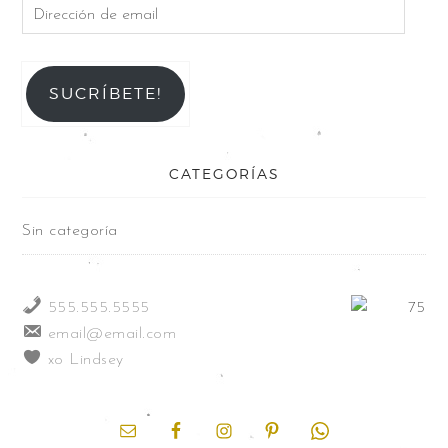
SUCRÍBETE!
CATEGORÍAS
Sin categoría
555.555.5555
email@email.com
xo Lindsey