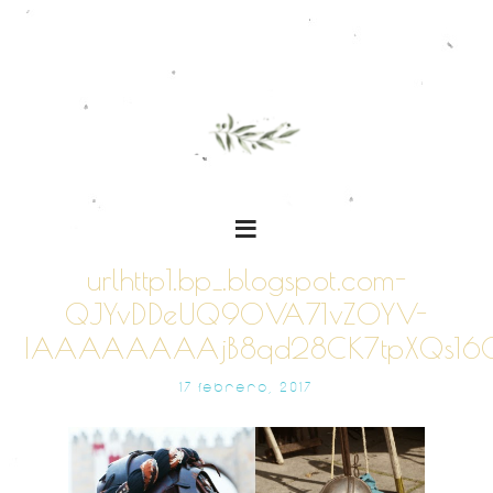
urlhttp1.bp_.blogspot.com-
QJYvDDeUQ90VA71vZ0YV-
IAAAAAAAAjB8qd28CK7tpXQs160
17 FEBRERO, 2017