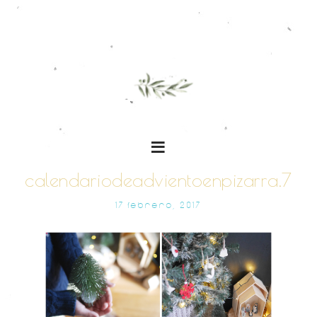
calendariodeadvientoenpizarra.7
17 FEBRERO, 2017