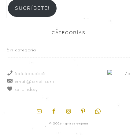
SUCRÍBETE!
CATEGORÍAS
Sin categoría
555.555.5555
email@email.com
xo Lindsey
© 2026 · grisberenjena