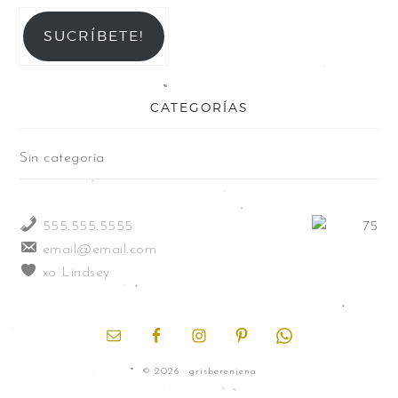
SUCRÍBETE!
CATEGORÍAS
Sin categoría
555.555.5555
email@email.com
xo Lindsey
© 2026 · grisberenjena