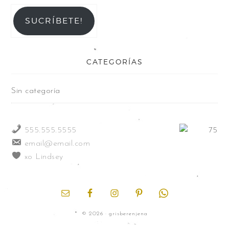
SUCRÍBETE!
CATEGORÍAS
Sin categoría
555.555.5555
email@email.com
xo Lindsey
© 2026 · grisberenjena