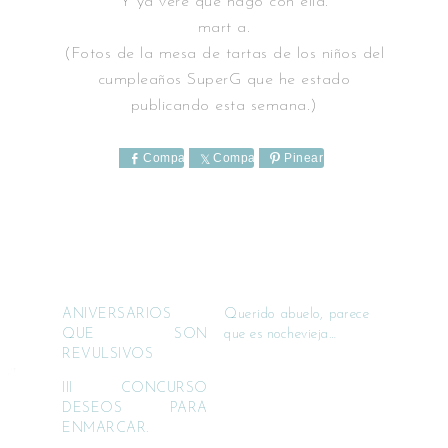
Y ya veré que hago con ella.
mart a.
(Fotos de la mesa de tartas de los niños del
cumpleaños SuperG que he estado
publicando esta semana.)
Comparte
Comparte
Pinear
ANIVERSARIOS
Querido abuelo, parece
QUE SON
que es nochevieja…
REVULSIVOS
III CONCURSO
DESEOS PARA
ENMARCAR.