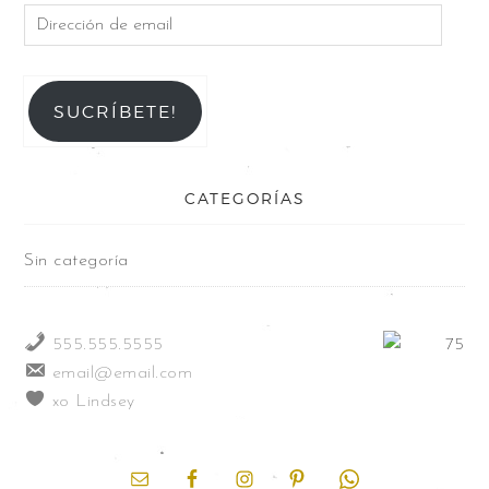
SUCRÍBETE!
CATEGORÍAS
Sin categoría
555.555.5555
email@email.com
xo Lindsey