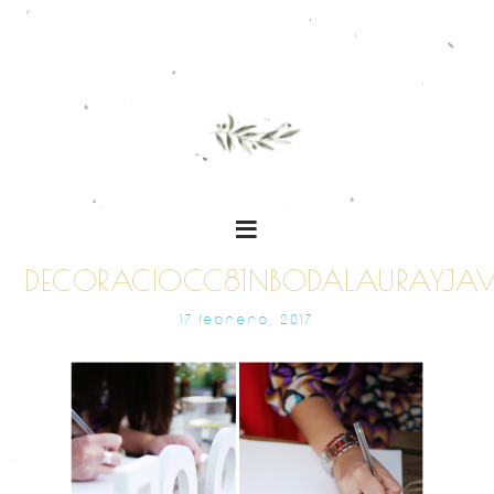
DECORACIOCC81NBODALAURAYJAV
17 FEBRERO, 2017