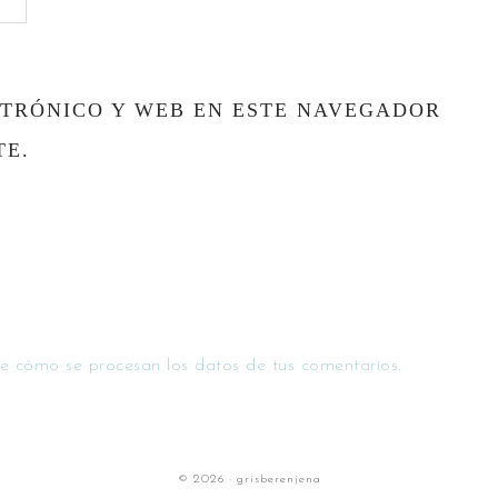
TRÓNICO Y WEB EN ESTE NAVEGADOR
TE.
e cómo se procesan los datos de tus comentarios.
© 2026 · grisberenjena