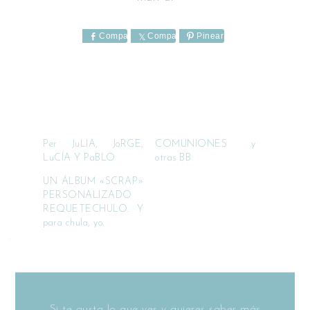
Comparte
Comparte
Pinear
Per JuLIA, JoRGE,
COMUNIONES y
LuCÍA Y PaBLO
otras BB
UN ÁLBUM «SCRAP»
PERSONALIZADO
REQUETECHULO. Y
para chula, yo.
Si te gusta lo que ves y quieres saber más