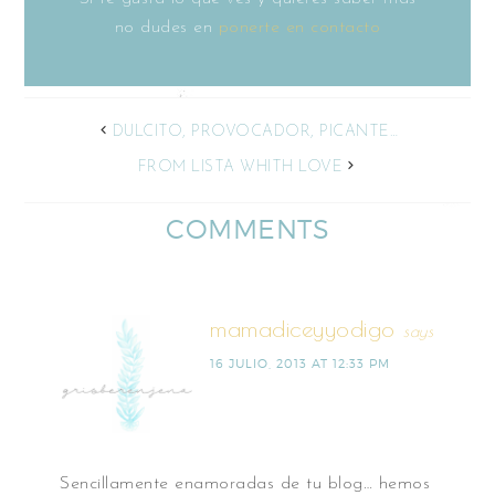
no dudes en
ponerte en contacto
DULCITO, PROVOCADOR, PICANTE…
FROM LISTA WHITH LOVE
COMMENTS
mamadiceyyodigo
says
16 JULIO, 2013 AT 12:33 PM
Sencillamente enamoradas de tu blog… hemos