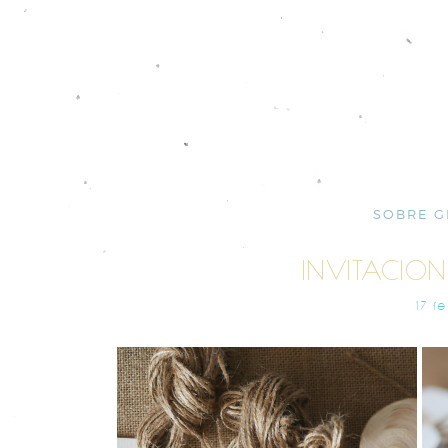
SOBRE G
INVITACION
17 F