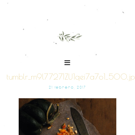
tumblr_m9l77271ZU1qei7a7o1_500.j
21 FEBRERO, 2017