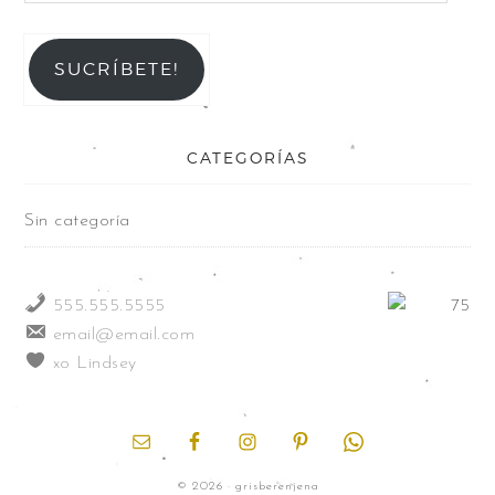
SUCRÍBETE!
CATEGORÍAS
Sin categoría
555.555.5555
email@email.com
xo Lindsey
© 2026 · grisberenjena