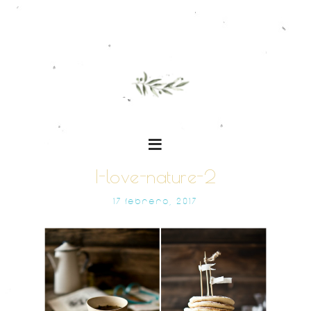
I-love-nature-2
17 FEBRERO, 2017