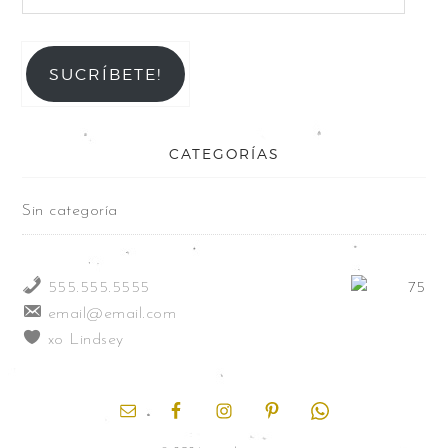
SUCRÍBETE!
CATEGORÍAS
Sin categoría
555.555.5555
email@email.com
xo Lindsey